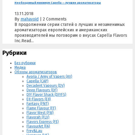
Необходимый минимум Capella — лучшие ароматизаторы
13.11.2018
By
mahavoid
|
2 Comments
В продолжении серии статей о лучших и незаменимых
ароматизаторах европейских и американских
производителей мы поговорим о вкусах Capella Flavors
Inc.Read...
Рубрики
Без рубрики
Медиа
Обзоры ароматизаторов
Avoria / Army of Vapers (AV)
Capella (CAP)
Decadent Vapours (DV)
Deep Flavours (DF)
DIY Flavor Shack (DIYFS)
EJI-Flavors (EJI)
Fantasy (FNT)
Flame Flavour (FF)
Flavor West (FW)
Flavorah (FLV)
Flavors Express (FE)
FlavourArt (FA)
Frey&Lau