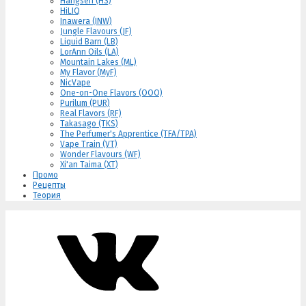
Hangsen (HS)
HiLIQ
Inawera (INW)
Jungle Flavours (JF)
Liquid Barn (LB)
LorAnn Oils (LA)
Mountain Lakes (ML)
My Flavor (MyF)
NicVape
One-on-One Flavors (OOO)
Purilum (PUR)
Real Flavors (RF)
Takasago (TKS)
The Perfumer's Apprentice (TFA/TPA)
Vape Train (VT)
Wonder Flavours (WF)
Xi'an Taima (XT)
Промо
Рецепты
Теория