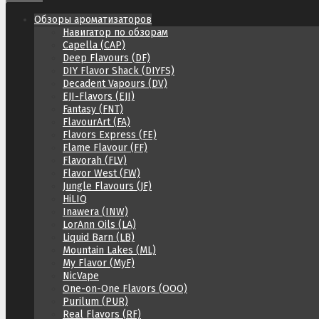
Обзоры ароматизаторов
Навигатор по обзорам
Capella (CAP)
Deep Flavours (DF)
DIY Flavor Shack (DIYFS)
Decadent Vapours (DV)
EJI-Flavors (EJI)
Fantasy (FNT)
FlavourArt (FA)
Flavors Express (FE)
Flame Flavour (FF)
Flavorah (FLV)
Flavor West (FW)
Jungle Flavours (JF)
HiLIQ
Inawera (INW)
LorAnn Oils (LA)
Liquid Barn (LB)
Mountain Lakes (ML)
My Flavor (MyF)
NicVape
One-on-One Flavors (OOO)
Purilum (PUR)
Real Flavors (RF)