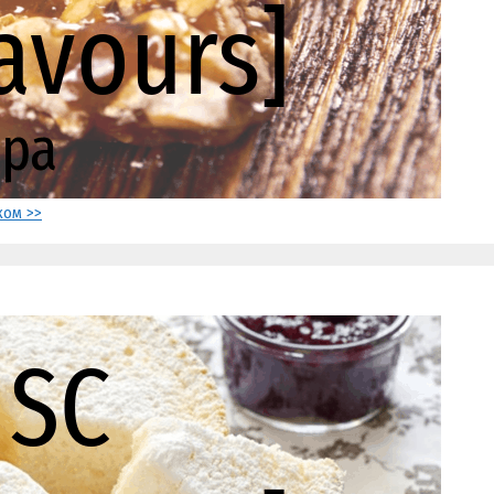
ком >>