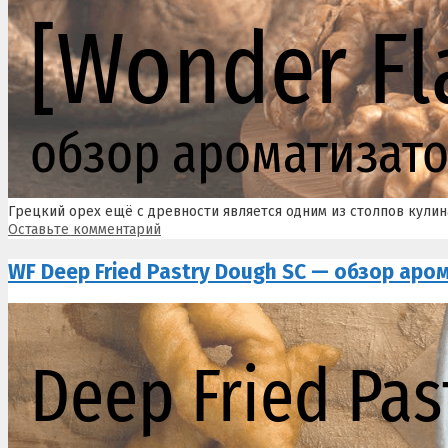
Грецкий орех ещё с древности является одним из столпов кулин
Оставьте комментарий
WF Deep Fried Pastry Dough SC — обзор аро