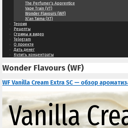
The Perfumer’s Apprentice
Vape Train (VT)
Wonder Flavours (WF)
Xi’an Taima (XT)
Теория
Рецепты
Стримы и видео
Telegram
О проекте
Дать денег
Купить концентраты
Wonder Flavours (WF)
WF Vanilla Cream Extra SC — обзор аромати