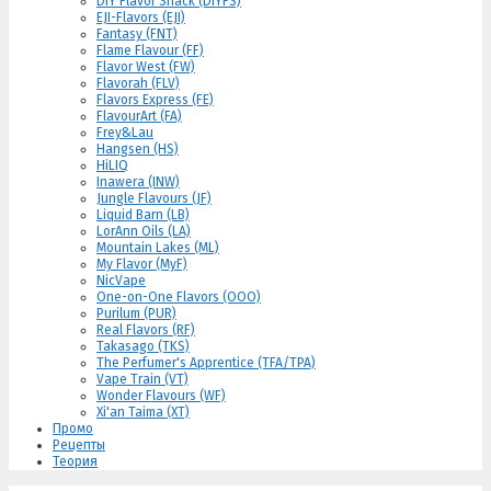
DIY Flavor Shack (DIYFS)
EJI-Flavors (EJI)
Fantasy (FNT)
Flame Flavour (FF)
Flavor West (FW)
Flavorah (FLV)
Flavors Express (FE)
FlavourArt (FA)
Frey&Lau
Hangsen (HS)
HiLIQ
Inawera (INW)
Jungle Flavours (JF)
Liquid Barn (LB)
LorAnn Oils (LA)
Mountain Lakes (ML)
My Flavor (MyF)
NicVape
One-on-One Flavors (OOO)
Purilum (PUR)
Real Flavors (RF)
Takasago (TKS)
The Perfumer's Apprentice (TFA/TPA)
Vape Train (VT)
Wonder Flavours (WF)
Xi'an Taima (XT)
Промо
Рецепты
Теория