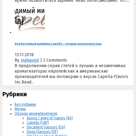
нужно позаботиться заранее. Read moreСамозамес 101:...
Необходимый минимум Capella — лучшие ароматизаторы
13.11.2018
By
mahavoid
|
2 Comments
В продолжении серии статей о лучших и незаменимых
ароматизаторах европейских и американских
производителей мы поговорим о вкусах Capella Flavors
Inc.Read...
Рубрики
Без рубрики
Медиа
Обзоры ароматизаторов
Avoria / Army of Vapers (AV)
Capella (CAP)
Decadent Vapours (DV)
Deep Flavours (DF)