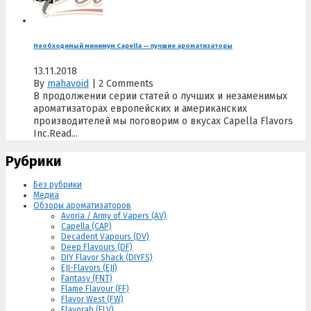
Необходимый минимум Capella — лучшие ароматизаторы
13.11.2018
By
mahavoid
|
2 Comments
В продолжении серии статей о лучших и незаменимых
ароматизаторах европейских и американских
производителей мы поговорим о вкусах Capella Flavors
Inc.Read...
Рубрики
Без рубрики
Медиа
Обзоры ароматизаторов
Avoria / Army of Vapers (AV)
Capella (CAP)
Decadent Vapours (DV)
Deep Flavours (DF)
DIY Flavor Shack (DIYFS)
EJI-Flavors (EJI)
Fantasy (FNT)
Flame Flavour (FF)
Flavor West (FW)
Flavorah (FLV)