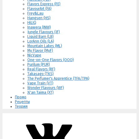
Flavors Express (FE)
FlavourArt (FA)
Frey&Lau
Hangsen (HS)
HiLIQ
Inawera (INW)
Jungle Flavours (JF)
Liquid Barn (LB)
LorAnn Oils (LA)
Mountain Lakes (ML)
My Flavor (MyF)
NicVape
One-on-One Flavors (OOO)
Purilum (PUR)
Real Flavors (RF)
Takasago (TKS)
The Perfumer's Apprentice (TFA/TPA)
Vape Train (VT)
Wonder Flavours (WF)
Xi'an Taima (XT)
Промо
Рецепты
Теория