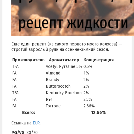
Ещё один рецепт (из самого первого моего колхоза) —
строгий взрослый руян на осенне-зимний сезон.
Производитель
Ароматизатор
Концентрация
TFA
Acetyl Pyrazine 5%
0.5%
FA
Almond
1%
FA
Brandy
2%
FA
Butterscotch
2%
TFA
Kentucky Bourbon
2%
FA
RY4
2.5%
FA
Torrone
2.66%
Всего:
12.66%
Ссылка на
ELR
.
PG/VG
: 30/70