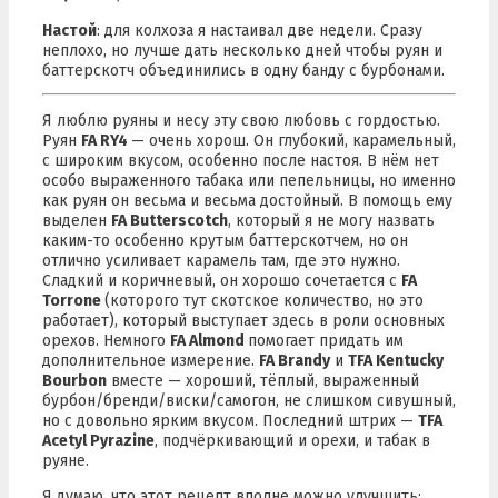
Настой
: для колхоза я настаивал две недели. Сразу
неплохо, но лучше дать несколько дней чтобы руян и
баттерскотч объединились в одну банду с бурбонами.
Я люблю руяны и несу эту свою любовь с гордостью.
Руян
FA RY4
— очень хорош. Он глубокий, карамельный,
с широким вкусом, особенно после настоя. В нём нет
особо выраженного табака или пепельницы, но именно
как руян он весьма и весьма достойный. В помощь ему
выделен
FA Butterscotch
, который я не могу назвать
каким-то особенно крутым баттерскотчем, но он
отлично усиливает карамель там, где это нужно.
Сладкий и коричневый, он хорошо сочетается с
FA
Torrone
(которого тут скотское количество, но это
работает), который выступает здесь в роли основных
орехов. Немного
FA Almond
помогает придать им
дополнительное измерение.
FA Brandy
и
TFA Kentucky
Bourbon
вместе — хороший, тёплый, выраженный
бурбон/бренди/виски/самогон, не слишком сивушный,
но с довольно ярким вкусом. Последний штрих —
TFA
Acetyl Pyrazine
, подчёркивающий и орехи, и табак в
руяне.
Я думаю, что этот рецепт вполне можно улучшить: