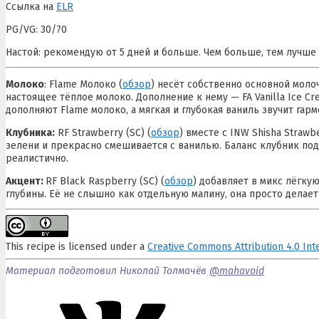
Ссылка на
ELR
PG/VG: 30/70
Настой: рекомендую от 5 дней и больше. Чем больше, тем лучше 
Молоко
: Flame Молоко (
обзор
) несёт собственно основной моло
настоящее тёплое молоко. Дополнение к нему — FA Vanilla Ice Cr
дополняют Flame молоко, а мягкая и глубокая ваниль звучит гар
Клубника:
RF Strawberry (SC) (
обзор
) вместе с INW Shisha Straw
зелени и прекрасно смешивается с ванилью. Баланс клубник под
реалистично.
Акцент:
RF Black Raspberry (SC) (
обзор
) добавляет в микс лёгку
глубины. Её не слышно как отдельную малину, она просто делае
This recipe is licensed under a
Creative Commons Attribution 4.0 Int
Материал подготовил Николай Толмачёв
@mahavoid