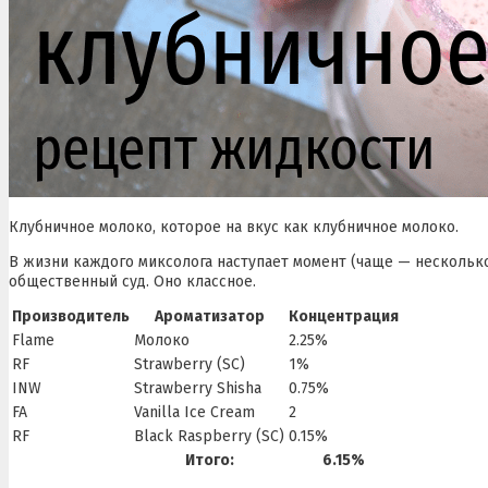
Клубничное молоко, которое на вкус как клубничное молоко.
В жизни каждого миксолога наступает момент (чаще — несколько
общественный суд. Оно классное.
Производитель
Ароматизатор
Концентрация
Flame
Молоко
2.25%
RF
Strawberry (SC)
1%
INW
Strawberry Shisha
0.75%
FA
Vanilla Ice Cream
2
RF
Black Raspberry (SC)
0.15%
Итого:
6.15%