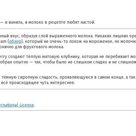
— и ваниль, и молоко в рецепте любят настой.
чный вкус, образуя слой выраженного молока. Никаких лишних ор
eam (
обзор
), который не очень-то похож на мороженое, но молоч
монично для фруктового молока.
berry создают тёплую матовую клубнику, которая не перебивает м
обран опытно — так, чтобы было не слишком сладко и не слишком
ю тёмную сиропную сладость, проявляющуюся в самом конце, а та
т всё происходящее чуть интереснее.
ernational License
.