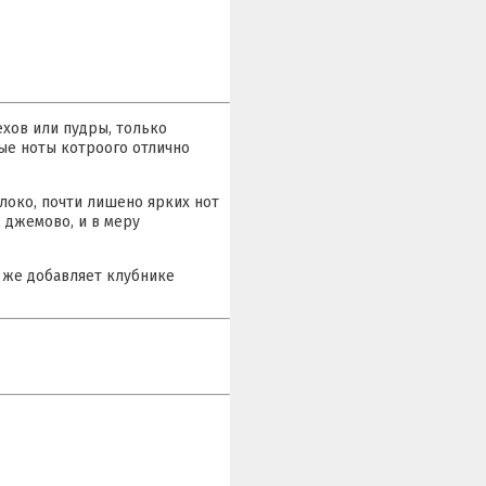
ехов или пудры, только
ные ноты котроого отлично
олоко, почти лишено ярких нот
 джемово, и в меру
к же добавляет клубнике