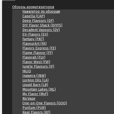
Обзоры ароматизаторов
Навигатор по обзорам
Capella (CAP)
Deep Flavours (DF)
DIY Flavor Shack (DIYFS)
Decadent Vapours (DV)
EJI-Flavors (EJI)
Fantasy (FNT)
FlavourArt (FA)
Flavors Express (FE)
Flame Flavour (FF)
Flavorah (FLV)
Flavor West (FW)
Jungle Flavours (JF)
HiLIQ
Inawera (INW)
LorAnn Oils (LA)
Liquid Barn (LB)
Mountain Lakes (ML)
My Flavor (MyF)
NicVape
One-on-One Flavors (OOO)
Purilum (PUR)
Real Flavors (RF)