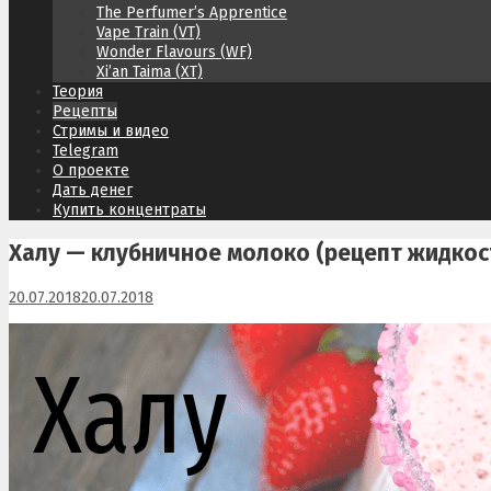
The Perfumer’s Apprentice
Vape Train (VT)
Wonder Flavours (WF)
Xi’an Taima (XT)
Теория
Рецепты
Стримы и видео
Telegram
О проекте
Дать денег
Купить концентраты
Халу — клубничное молоко (рецепт жидкос
20.07.2018
20.07.2018