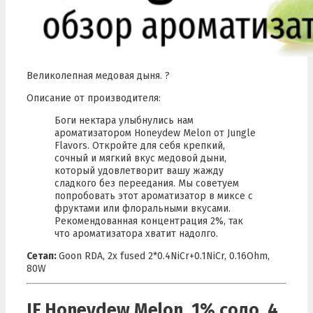
Великолепная медовая дыня.
?
Описание от производителя:
Боги нектара улыбнулись нам
ароматизатором Honeydew Melon от Jungle
Flavors. Откройте для себя крепкий,
сочный и мягкий вкус медовой дыни,
который удовлетворит вашу жажду
сладкого без переедания. Мы советуем
попробовать этот ароматизатор в миксе с
фруктами или флоральными вкусами.
Рекомендованная концентрация 2%, так
что ароматизатора хватит надолго.
Сетап:
Goon RDA, 2x fused 2*0.4NiCr+0.1NiCr, 0.16Ohm,
80W
JF Honeydew Melon, 1% соло, 4