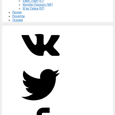
Vape Train (VT)
Wonder Flavours (WF)
Xi'an Taima (XT)
Промо
Рецепты
Теория