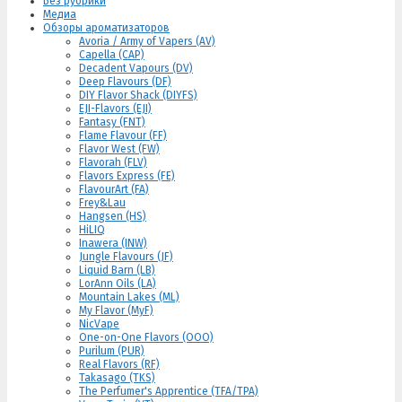
Без рубрики
Медиа
Обзоры ароматизаторов
Avoria / Army of Vapers (AV)
Capella (CAP)
Decadent Vapours (DV)
Deep Flavours (DF)
DIY Flavor Shack (DIYFS)
EJI-Flavors (EJI)
Fantasy (FNT)
Flame Flavour (FF)
Flavor West (FW)
Flavorah (FLV)
Flavors Express (FE)
FlavourArt (FA)
Frey&Lau
Hangsen (HS)
HiLIQ
Inawera (INW)
Jungle Flavours (JF)
Liquid Barn (LB)
LorAnn Oils (LA)
Mountain Lakes (ML)
My Flavor (MyF)
NicVape
One-on-One Flavors (OOO)
Purilum (PUR)
Real Flavors (RF)
Takasago (TKS)
The Perfumer's Apprentice (TFA/TPA)