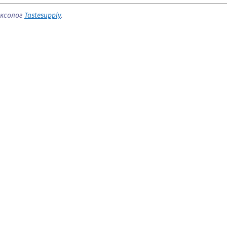
иксолог
Tastesupply
.