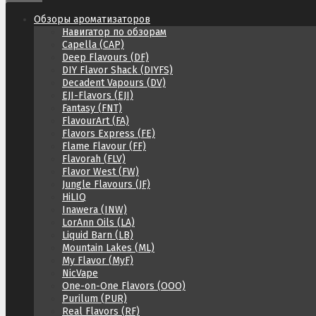
Обзоры ароматизаторов
Навигатор по обзорам
Capella (CAP)
Deep Flavours (DF)
DIY Flavor Shack (DIYFS)
Decadent Vapours (DV)
EJI-Flavors (EJI)
Fantasy (FNT)
FlavourArt (FA)
Flavors Express (FE)
Flame Flavour (FF)
Flavorah (FLV)
Flavor West (FW)
Jungle Flavours (JF)
HiLIQ
Inawera (INW)
LorAnn Oils (LA)
Liquid Barn (LB)
Mountain Lakes (ML)
My Flavor (MyF)
NicVape
One-on-One Flavors (OOO)
Purilum (PUR)
Real Flavors (RF)