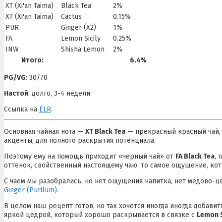
XT (Xi'an Taima)
Black Tea
2%
XT (Xi'an Taima)
Cactus
0.15%
PUR
Ginger (X2)
1%
FA
Lemon Sicily
0.25%
INW
Shisha Lemon
2%
Итого:
6.4%
PG/VG
: 30/70
Настой
: долго, 3-4 недели.
Ссылка на
ELR
.
Основная чайная нота —
XT Black Tea
— прекрасный красный чай, 
акценты, для полного раскрытия потенциала.
Поэтому ему на помощь приходит «черный чай» от
FA Black Tea
, 
оттенок, свойственный настоящему чаю, то самое ощущение, кот
С чаем мы разобрались, но нет ощущения напитка, нет медово-ц
Ginger (Purilum)
.
В целом наш рецепт готов, но так хочется иногда иногда добавит
яркой цедрой, который хорошо раскрывается в связке с
Lemon Si