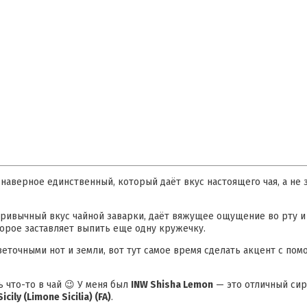
наверное единственный, который даёт вкус настоящего чая, а не 
привычный вкус чайной заварки, даёт вяжущее ощущение во рту и 
орое заставляет выпить еще одну кружечку.
веточными нот и земли, вот тут самое время сделать акцент с п
ь что-то в чай 😉 У меня был
INW Shisha Lemon
— это отличный сир
cily (Limone Sicilia) (FA)
.