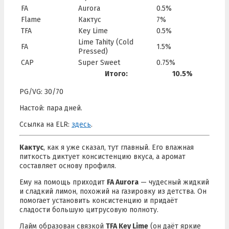
FA
Aurora
0.5%
Flame
Кактус
7%
TFA
Key Lime
0.5%
Lime Tahity (Cold
FA
1.5%
Pressed)
CAP
Super Sweet
0.75%
Итого:
10.5%
PG/VG: 30/70
Настой: пара дней.
Ссылка на ELR:
здесь
.
Кактус
, как я уже сказал, тут главный. Его влажная
питкость диктует консистенцию вкуса, а аромат
составляет основу профиля.
Ему на помощь приходит
FA Aurora
— чудесный жидкий
и сладкий лимон, похожий на газировку из детства. Он
помогает установить консистенцию и придаёт
сладости большую цитрусовую полноту.
Лайм образован связкой
TFA Key Lime
(он даёт яркие