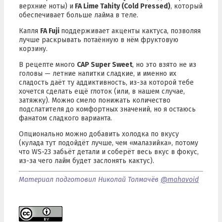
верхние ноты) и
FA Lime Tahity (Cold Pressed)
, который
обеспечивает больше лайма в теле.
Капля
FA Fuji
поддерживает акценты кактуса, позволяя
лучше раскрывать потаённую в нём фруктовую
корзину.
В рецепте много
CAP Super Sweet
, но это взято не из
головы — летние напитки сладкие, и именно их
сладость даёт ту аддиктивность, из-за которой тебе
хочется сделать ещё глоток (или, в нашем случае,
затяжку). Можно смело понижать количество
подслатителя до комфортных значений, но я остаюсь
фанатом сладкого варианта.
Опционально можно добавить холодка по вкусу
(кулада тут подойдёт лучше, чем «малазийка», потому
что WS-23 забьёт детали и соберёт весь вкус в фокус,
из-за чего лайм будет заслонять кактус).
Материал подготовил Николай Толмачёв
@mahavoid