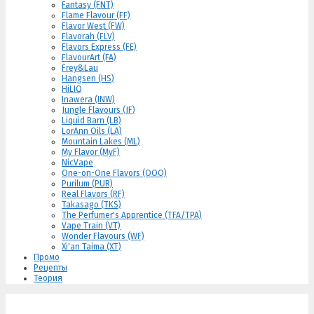
Fantasy (FNT)
Flame Flavour (FF)
Flavor West (FW)
Flavorah (FLV)
Flavors Express (FE)
FlavourArt (FA)
Frey&Lau
Hangsen (HS)
HiLIQ
Inawera (INW)
Jungle Flavours (JF)
Liquid Barn (LB)
LorAnn Oils (LA)
Mountain Lakes (ML)
My Flavor (MyF)
NicVape
One-on-One Flavors (OOO)
Purilum (PUR)
Real Flavors (RF)
Takasago (TKS)
The Perfumer's Apprentice (TFA/TPA)
Vape Train (VT)
Wonder Flavours (WF)
Xi'an Taima (XT)
Промо
Рецепты
Теория