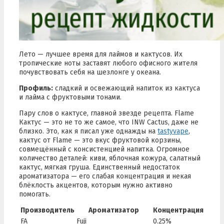
Лето — лучшее время для лаймов и кактусов. Их
тропические ноты заставят любого офисного жителя
почувствовать себя на шезлонге у океана.
Профиль:
сладкий и освежающий напиток из кактуса
и лайма с фруктовыми тонами.
Пару слов о кактусе, главной звезде рецепта. Flame
Кактус — это не то же самое, что INW Cactus, даже не
близко. Это, как я писал уже однажды на
tastyvape
,
кактус от Flame — это вкус фруктовой корзины,
совмещённый с консистенцией напитка. Огромное
количество деталей: киви, яблочная кожура, салатный
кактус, мягкая груша. Единственный недостаток
ароматизатора — его слабая концентрация и некая
блёклость акцентов, которым нужно активно
помогать.
Производитель
Ароматизатор
Концентрация
FA
Fuji
0.25%