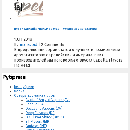
Необходимый минимум Capella — лучшие ароматизаторы
13.11.2018
By
mahavoid
|
2 Comments
В продолжении серии статей о лучших и незаменимых
ароматизаторах европейских и американских
производителей мы поговорим о вкусах Capella Flavors
Inc.Read...
Рубрики
Без рубрики
Медиа
Обзоры ароматизаторов
Avoria / Army of Vapers (AV)
Capella (CAP)
Decadent Vapours (DV)
Deep Flavours (DF)
DIY Flavor Shack (DIYFS)
EJI-Flavors (EJI)
Fantasy (FNT)