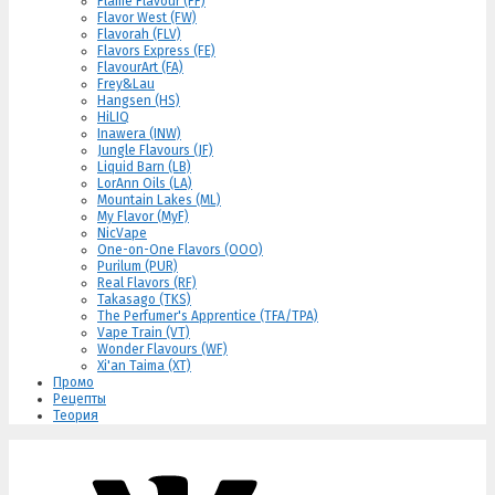
Flame Flavour (FF)
Flavor West (FW)
Flavorah (FLV)
Flavors Express (FE)
FlavourArt (FA)
Frey&Lau
Hangsen (HS)
HiLIQ
Inawera (INW)
Jungle Flavours (JF)
Liquid Barn (LB)
LorAnn Oils (LA)
Mountain Lakes (ML)
My Flavor (MyF)
NicVape
One-on-One Flavors (OOO)
Purilum (PUR)
Real Flavors (RF)
Takasago (TKS)
The Perfumer's Apprentice (TFA/TPA)
Vape Train (VT)
Wonder Flavours (WF)
Xi'an Taima (XT)
Промо
Рецепты
Теория