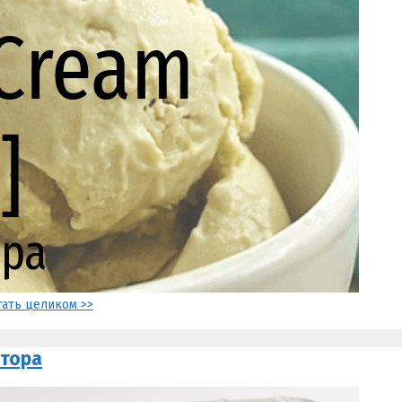
тать целиком >>
атора