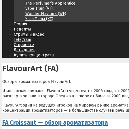
The Perfumer’s Apprentice
Vape Train (VT)
Wonder Flavours (WF)
Xi’an Taima (XT)
Теория
Рецепты
Стримы и видео
Telegram
О проекте
Дать денег
Купить концентраты
FlavourArt (FA)
Обзоры ароматизаторов FlavourArt.
Итальянская компания FlavourArt существует с 2006 года, и с 2
расквартировано в городе Оледжо к северу от Милана: 2000 кв
FlavourArt один из ведущих игроков на мировом рынке аромати
концентрации ароматизаторов — в большинстве случаев речь ид
FA Croissant — обзор ароматизатора