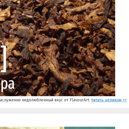
езаслуженно недолюбленный вкус от FlavourArt.
Читать целиком >>