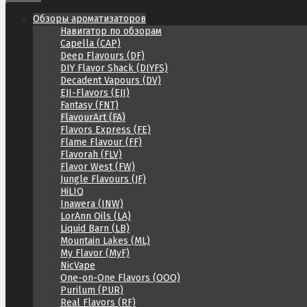
Обзоры ароматизаторов
Навигатор по обзорам
Capella (CAP)
Deep Flavours (DF)
DIY Flavor Shack (DIYFS)
Decadent Vapours (DV)
EJI-Flavors (EJI)
Fantasy (FNT)
FlavourArt (FA)
Flavors Express (FE)
Flame Flavour (FF)
Flavorah (FLV)
Flavor West (FW)
Jungle Flavours (JF)
HiLIQ
Inawera (INW)
LorAnn Oils (LA)
Liquid Barn (LB)
Mountain Lakes (ML)
My Flavor (MyF)
NicVape
One-on-One Flavors (OOO)
Purilum (PUR)
Real Flavors (RF)