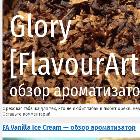
Ореховая табачка для тех, кто не любит табак и любит орехи. Н
Оставьте комментарий
FA Vanilla Ice Cream — обзор ароматизатор