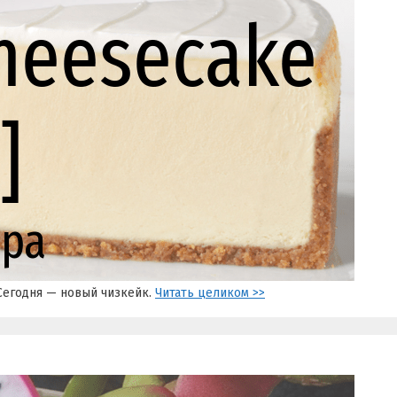
Сегодня — новый чизкейк.
Читать целиком >>