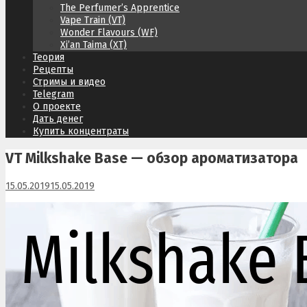
The Perfumer’s Apprentice
Vape Train (VT)
Wonder Flavours (WF)
Xi’an Taima (XT)
Теория
Рецепты
Стримы и видео
Telegram
О проекте
Дать денег
Купить концентраты
VT Milkshake Base — обзор ароматизатора
15.05.2019
15.05.2019