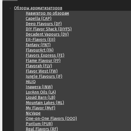
Обзоры ароматизаторов
Навигатор по обзорам
Capella (CAP)
Deep Flavours (DF)
DIY Flavor Shack (DIYFS)
Decadent Vapours (DV)
EJI-Flavors (EJI)
Fantasy (FNT)
FlavourArt (FA)
Flavors Express (FE)
Flame Flavour (FF)
Flavorah (FLV)
Flavor West (FW)
Jungle Flavours (JF)
HiLIQ
Inawera (INW)
LorAnn Oils (LA)
Liquid Barn (LB)
Mountain Lakes (ML)
My Flavor (MyF)
NicVape
One-on-One Flavors (OOO)
Purilum (PUR)
Real Flavors (RF)