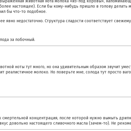
. Выраженная животная нота молока «из-под коровы», напоминающ
 а более настоящее). Если бы кому-нибудь пришло в голову делать
чил бы что-то подобное.
 ее явно недостаточно. Структура сладости соответствует свежему
лода за побочный.
вотной ноты тут много, но она удивительным образом звучит уме
т реалистичное молоко. Но поверьте мне, солода тут просто ваго
к смертельной концентрация, после которой нужно вымыть дрипк
ивкус довольно настоящего сливочного масла (зачем-то). Не реком