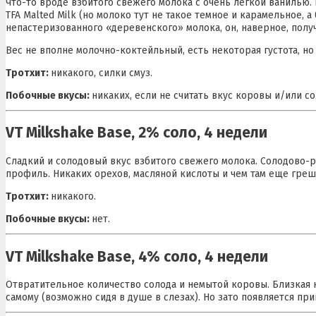
Что-то вроде взбитого свежего молока с очень легкой ванилью
TFA Malted Milk (но молоко тут не такое темное и карамельное,
непастеризованного «деревенского» молока, он, наверное, полу
Вес не вполне молочно-коктейльный, есть некоторая густота, но
Тротхит:
никакого, силки смуз.
Побочные вкусы:
никаких, если не считать вкус коровы и/или со
VT Milkshake Base, 2% соло, 4 недели
Сладкий и солодовый вкус взбитого свежего молока. Солодово-р
профиль. Никаких орехов, масляной кислоты и чем там еще греши
Тротхит:
никакого.
Побочные вкусы:
нет.
VT Milkshake Base, 4% соло, 4 недели
Отвратительное количество солода и немытой коровы. Близкая 
самому (возможно сидя в душе в слезах). Но зато появляется пр