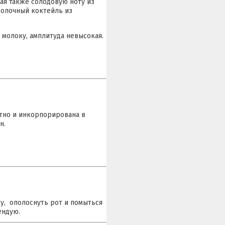
ая также солодовую ноту из
 молочный коктейль из
 молоку, амплитуда невысокая.
стно и инкорпорирована в
н.
у, ополоснуть рот и помыться
ендую.