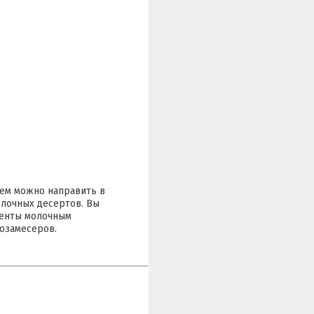
тем можно направить в
олочных десертов. Вы
центы молочным
мозамесеров.