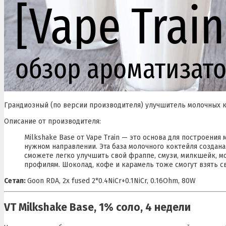
Грандиозный (по версии производителя) улучшитель молочных к
Описание от производителя:
Milkshake Base от Vape Train — это основа для построени
нужном направлении. Эта база молочного коктейля создан
сможете легко улучшить свой фраппе, смузи, милкшейк, м
профилям. Шоколад, кофе и карамель тоже смогут взять св
Сетап:
Goon RDA, 2x fused 2*0.4NiCr+0.1NiCr, 0.16Ohm, 80W
VT Milkshake Base, 1% соло, 4 недели