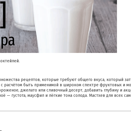
октейлей.
я множества рецептов, которые требуют общего вкуса, который за
а с расчётом быть применимой в широком спектре фруктовых и м
ороженое, джелато или сливочный десерт, добавить глубину и ак
оё — густота, маусфил и лёгкие тона солода. Мастхев для всех са