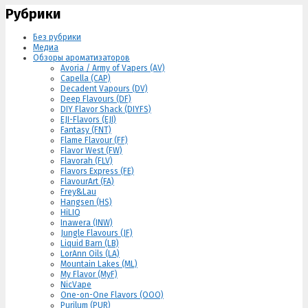
Рубрики
Без рубрики
Медиа
Обзоры ароматизаторов
Avoria / Army of Vapers (AV)
Capella (CAP)
Decadent Vapours (DV)
Deep Flavours (DF)
DIY Flavor Shack (DIYFS)
EJI-Flavors (EJI)
Fantasy (FNT)
Flame Flavour (FF)
Flavor West (FW)
Flavorah (FLV)
Flavors Express (FE)
FlavourArt (FA)
Frey&Lau
Hangsen (HS)
HiLIQ
Inawera (INW)
Jungle Flavours (JF)
Liquid Barn (LB)
LorAnn Oils (LA)
Mountain Lakes (ML)
My Flavor (MyF)
NicVape
One-on-One Flavors (OOO)
Purilum (PUR)