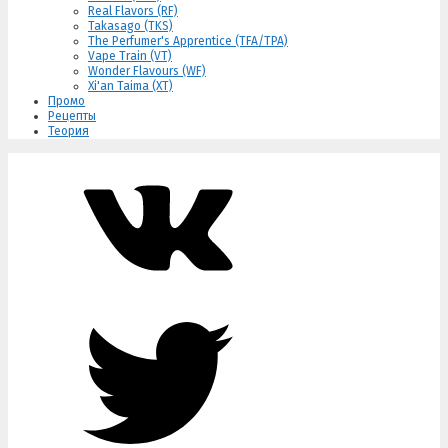
Real Flavors (RF)
Takasago (TKS)
The Perfumer's Apprentice (TFA/TPA)
Vape Train (VT)
Wonder Flavours (WF)
Xi'an Taima (XT)
Промо
Рецепты
Теория