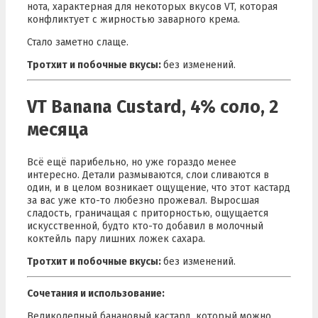
нота, характерная для некоторых вкусов VT, которая
конфликтует с жирностью заварного крема.
Стало заметно слаще.
Тротхит и п
обочные вкусы:
без изменений.
VT Banana Custard, 4% соло, 2
месяца
Всё ещё парибельно, но уже гораздо менее
интересно. Детали размываются, слои сливаются в
один, и в целом возникает ощущение, что этот кастард
за вас уже кто-то любезно прожевал. Выросшая
сладость, граничащая с приторностью, ощущается
искусственной, будто кто-то добавил в молочный
коктейль пару лишних ложек сахара.
Тротхит и п
обочные вкусы:
без изменений.
Сочетания и использование:
Великолепный банановый кастард, который можно