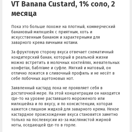
VT Banana Custard, 1% соло, 2
месяца
Пока это больше похоже на плотный, коммерческий
банановый милкшейк с приятным, хоть и
искусственным бананом и характерными для
заварного крема яичными нотами.
За фруктовую сторону вкуса отвечает схематичный
кондитерский банан, который в реальной жизни
можно встретить в молочных коктейлях, жевательных
конфетах, баблгаме и суфле. Мягкий и матовый, он
отлично ложится в сливочный профиль и не несёт в
себе побочных ацетоновых нот.
Заявленный кастард пока не проявляет себя в
достаточной мере. На этой концентрации он находится
где-то на уровне растаявшего мороженого или
милкшейка и по вкусу, и по консистенции, которая
кажется слишком жидкой для заварного крема. Некое
кастардное происхождение вкуса становится заметно
только на послевкусии из-за маслянистой жирной
ноты, оседающей где-то в горле.