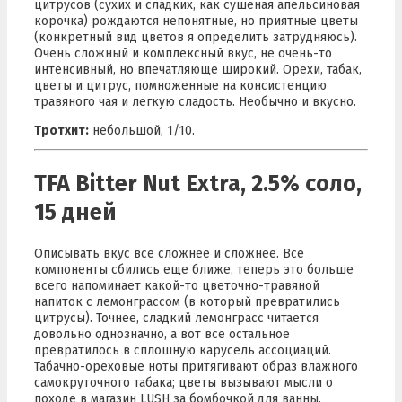
цитрусов (сухих и сладких, как сушеная апельсиновая
корочка) рождаются непонятные, но приятные цветы
(конкретный вид цветов я определить затрудняюсь).
Очень сложный и комплексный вкус, не очень-то
интенсивный, но впечатляюще широкий. Орехи, табак,
цветы и цитрус, помноженные на консистенцию
травяного чая и легкую сладость. Необычно и вкусно.
Тротхит:
небольшой, 1/10.
TFA Bitter Nut Extra, 2.5% соло,
15 дней
Описывать вкус все сложнее и сложнее. Все
компоненты сбились еще ближе, теперь это больше
всего напоминает какой-то цветочно-травяной
напиток с лемонграссом (в который превратились
цитрусы). Точнее, сладкий лемонграсс читается
довольно однозначно, а вот все остальное
превратилось в сплошную карусель ассоциаций.
Табачно-ореховые ноты притягивают образ влажного
самокруточного табака; цветы вызывают мысли о
походе в магазин
LUSH
за
бомбочкой
для ванны.