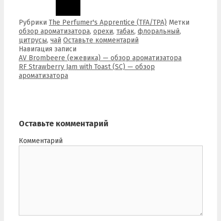
Рубрики
The Perfumer's Apprentice (TFA/TPA)
Метки
обзор ароматизатора
,
орехи
,
табак
,
флоральный
,
цитрусы
,
чай
Оставьте комментарий
Навигация записи
AV Brombeere (ежевика) — обзор ароматизатора
RF Strawberry Jam with Toast (SC) — обзор
ароматизатора
Оставьте комментарий
Комментарий