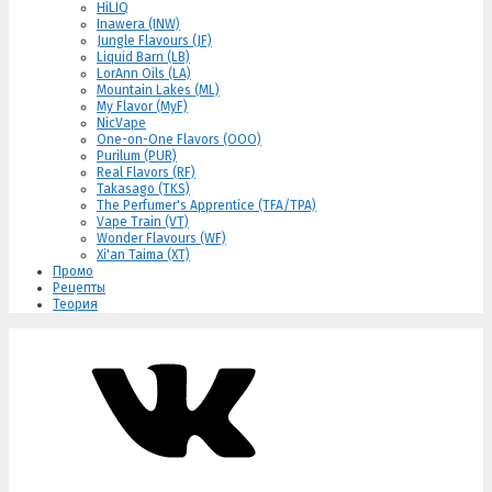
HiLIQ
Inawera (INW)
Jungle Flavours (JF)
Liquid Barn (LB)
LorAnn Oils (LA)
Mountain Lakes (ML)
My Flavor (MyF)
NicVape
One-on-One Flavors (OOO)
Purilum (PUR)
Real Flavors (RF)
Takasago (TKS)
The Perfumer's Apprentice (TFA/TPA)
Vape Train (VT)
Wonder Flavours (WF)
Xi'an Taima (XT)
Промо
Рецепты
Теория