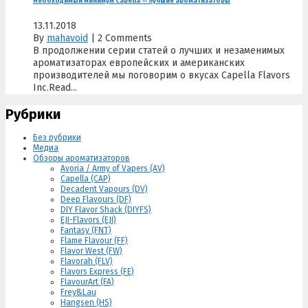
Необходимый минимум Capella — лучшие ароматизаторы
13.11.2018
By
mahavoid
|
2 Comments
В продолжении серии статей о лучших и незаменимых
ароматизаторах европейских и американских
производителей мы поговорим о вкусах Capella Flavors
Inc.Read...
Рубрики
Без рубрики
Медиа
Обзоры ароматизаторов
Avoria / Army of Vapers (AV)
Capella (CAP)
Decadent Vapours (DV)
Deep Flavours (DF)
DIY Flavor Shack (DIYFS)
EJI-Flavors (EJI)
Fantasy (FNT)
Flame Flavour (FF)
Flavor West (FW)
Flavorah (FLV)
Flavors Express (FE)
FlavourArt (FA)
Frey&Lau
Hangsen (HS)