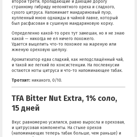
второй трети, пропадающие и дающие дорогу
странному гибриду непонятного ореха и сладкого,
сухого цитруса. Напоминает мандариновый пуэр,
купленный мною однажды в чайной лавке, который
был расфасован в сушеную мандариновую корку.
Определенно какой-то орех тут замешан, но я не знаю
какой — никогда не ел ничего похожего.
Удается
выцепить
что-то похожее на жареную или
жженую ореховую шелуху.
Ароматизатор едва сладкий, как неподслащённый чай,
и такой же легкий по консистенции. На послевкусии
остаются ноты цитруса и что-то напоминающее табак.
Тротхит
:
никакого, 0/10.
TFA Bitter Nut Extra, 1% соло,
15 дней
Вкус равномерно усилился, равно выросла и ореховая,
и цитрусовая компоненты. На стыке орехов
(напоминающих теперь табак больше, чем раньше) и