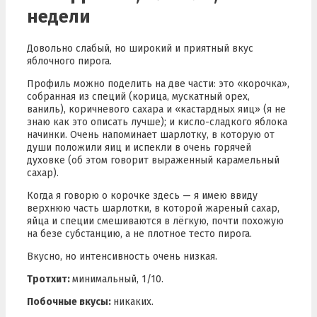
недели
Довольно слабый, но широкий и приятный вкус
яблочного пирога.
Профиль можно поделить на две части: это «корочка»,
собранная из специй (корица, мускатный орех,
ваниль), коричневого сахара и «кастардных яиц» (я не
знаю как это описать лучше); и кисло-сладкого яблока
начинки. Очень напоминает шарлотку, в которую от
души положили яиц и испекли в очень горячей
духовке (об этом говорит выраженный карамельный
сахар).
Когда я говорю о корочке здесь — я имею ввиду
верхнюю часть шарлотки, в которой жареный сахар,
яйца и специи смешиваются в лёгкую, почти похожую
на безе субстанцию, а не плотное тесто пирога.
Вкусно, но интенсивность очень низкая.
Тротхит:
минимальный, 1/10.
Побочные вкусы:
никаких.