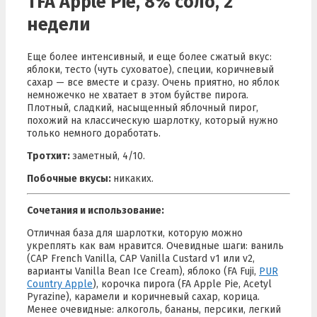
TFA Apple Pie, 8% соло, 2
недели
Еще более интенсивный, и еще более сжатый вкус:
яблоки, тесто (чуть суховатое), специи, коричневый
сахар — все вместе и сразу. Очень приятно, но яблок
немножечко не хватает в этом буйстве пирога.
Плотный, сладкий, насыщенный яблочный пирог,
похожий на классическую шарлотку, который нужно
только немного доработать.
Тротхит:
заметный, 4/10.
Побочные вкусы:
никаких.
Сочетания и использование:
Отличная база для шарлотки, которую можно
укреплять как вам нравится. Очевидные шаги: ваниль
(CAP French Vanilla, CAP Vanilla Custard v1 или v2,
варианты Vanilla Bean Ice Cream), яблоко (FA Fuji,
PUR
Country Apple
), корочка пирога (FA Apple Pie, Acetyl
Pyrazine), карамели и коричневый сахар, корица.
Менее очевидные: алкоголь, бананы, персики, легкий