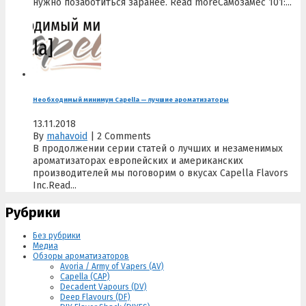
нужно позаботиться заранее. Read moreСамозамес 101:...
Необходимый минимум Capella — лучшие ароматизаторы
13.11.2018
By
mahavoid
|
2 Comments
В продолжении серии статей о лучших и незаменимых
ароматизаторах европейских и американских
производителей мы поговорим о вкусах Capella Flavors
Inc.Read...
Рубрики
Без рубрики
Медиа
Обзоры ароматизаторов
Avoria / Army of Vapers (AV)
Capella (CAP)
Decadent Vapours (DV)
Deep Flavours (DF)