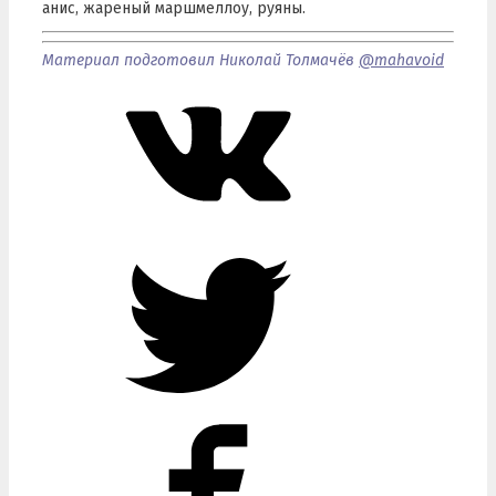
анис, жареный маршмеллоу, руяны.
Материал подготовил Николай Толмачёв
@mahavoid