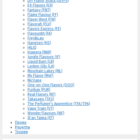
DIY Flavor Shack (DIYFS)
EJI-Flavors (EJI)
Fantasy (FNT)
Flame Flavour (FF)
Flavor West (FW)
Flavorah (FLV)
Flavors Express (FE)
FlavourArt (FA)
Frey&Lau
Hangsen (HS)
HiLIQ
Inawera (INW)
Jungle Flavours (JF)
Liquid Barn (LB)
LorAnn Oils (LA)
Mountain Lakes (ML)
My Flavor (MyF)
NicVape
One-on-One Flavors (OOO)
Purilum (PUR)
Real Flavors (RF)
Takasago (TKS)
The Perfumer's Apprentice (TFA/TPA)
Vape Train (VT)
Wonder Flavours (WF)
Xi'an Taima (XT)
Промо
Рецепты
Теория