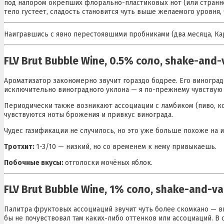
под напором окрепших флорально-пластиковых нот (или странн
тело густеет, сладость становится чуть выше желаемого уровня,
Наигравшись с явно перестоявшими пробниками (два месяца, Ка
FLV Brut Bubble Wine, 0.5% соло, shake-and-
Ароматизатор закономерно звучит гораздо бодрее. Его виногра
исключительно виноградного уклона — я по-прежнему чувствую 
Периодически также возникают ассоциации с ламбиком (пиво, кот
чувствуются ноты брожения и привкус винограда.
Чудес газификации не случилось, но это уже больше похоже на и
Тротхит:
1-3/10 — низкий, но со временем к нему привыкаешь.
Побочные вкусы:
отголоски мочёных яблок.
FLV Brut Bubble Wine, 1% соло, shake-and-va
Палитра фруктовых ассоциаций звучит чуть более скомкано — ви
бы не почувствовал там каких-либо оттенков или ассоциаций. В