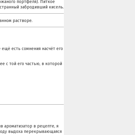
ожаного портфеля). Питкое
л странный забродивший кисель.
анном растворе.
сё ещё есть сомнения насчёт его
е с той его частью, в которой
в ароматизатор в рецепте, я
о ходу выдоха перекрывающаяся