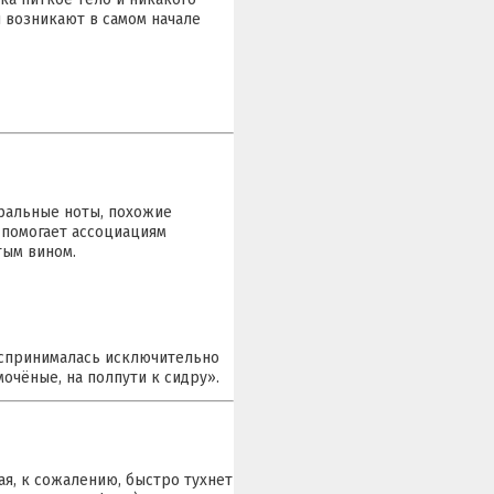
 возникают в самом начале
оральные ноты, похожие
а помогает ассоциациям
тым вином.
оспринималась исключительно
очёные, на полпути к сидру».
рая, к сожалению, быстро тухнет