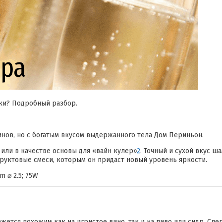
ки? Подробный разбор.
нов, но с богатым вкусом выдержанного тела Дом Периньон.
, или в качестве основы для «вайн кулер»
2
. Точный и сухой вкус ш
фруктовые смеси, которым он придаст новый уровень яркости.
m ⌀ 2.5; 75W
жется похожим как на игристое вино, так и на пиво или сидр. Сле