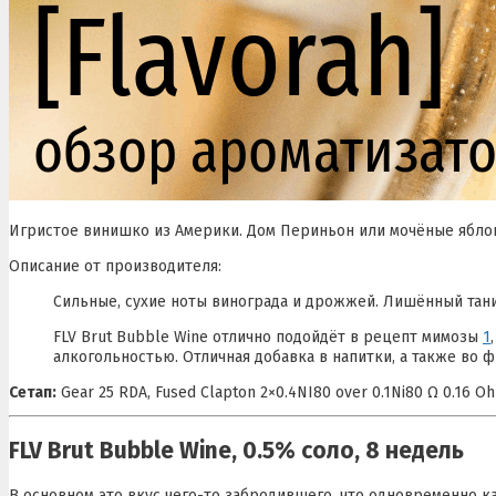
Игристое винишко из Америки. Дом Периньон или мочёные ябло
Описание от производителя:
Сильные, сухие ноты винограда и дрожжей. Лишённый тани
FLV Brut Bubble Wine отлично подойдёт в рецепт мимозы
1
алкогольностью. Отличная добавка в напитки, а также во 
Сетап:
Gear 25 RDA, Fused Clapton 2×0.4NI80 over 0.1Ni80 Ω 0.16 Oh
FLV Brut Bubble Wine, 0.5% соло, 8 недель
В основном это вкус чего-то забродившего, что одновременно ка