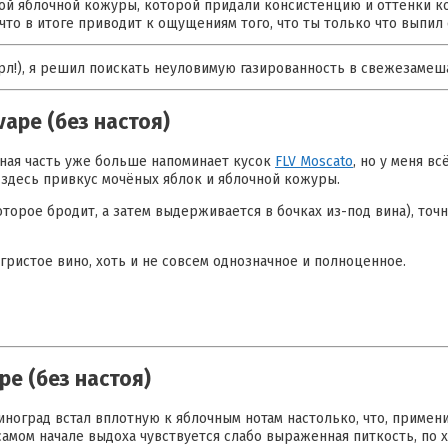
ой яблочной кожуры, которой придали консистенцию и оттенки к
 что в итоге приводит к ощущениям того, что ты только что выпи
рл!), я решил поискать неуловимую газированность в свежезамеш
vape (без настоя)
дная часть уже больше напоминает кусок
FLV Moscato
, но у меня в
здесь привкус мочёных яблок и яблочной кожуры.
орое бродит, а затем выдерживается в бочках из-под вина), точне
гристое вино, хоть и не совсем однозначное и полноценное.
pe (без настоя)
ноград встал вплотную к яблочным нотам настолько, что, примени
 самом начале выдоха чувствуется слабо выраженная питкость, п