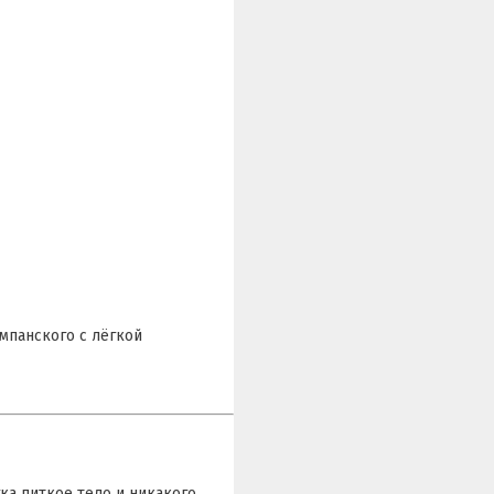
ампанского с лёгкой
гка питкое тело и никакого