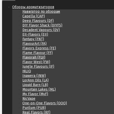
Обзоры ароматизаторов
Навигатор по обзорам
Capella (CAP)
Deep Flavours (DF)
DIY Flavor Shack (DIYFS)
Decadent Vapours (DV)
EJI-Flavors (EJI)
Fantasy (FNT)
FlavourArt (FA)
Flavors Express (FE)
Flame Flavour (FF)
Flavorah (FLV)
Flavor West (FW)
Jungle Flavours (JF)
HiLIQ
Inawera (INW)
LorAnn Oils (LA)
Liquid Barn (LB)
Mountain Lakes (ML)
My Flavor (MyF)
NicVape
One-on-One Flavors (OOO)
Purilum (PUR)
Real Flavors (RF)