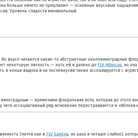
пока больше ничего не предлагает — основные вкусовые ощущения
усии. Уровень сладости минимальный.
е. Во вкусе читаются какие-то абстрактные околовиноградные фл
яет некоторую питкость — хоть ей и далеко до
FLV Hibiscus
, но он
ть в конце выдоха и на послевкусии также ассоциируется с игрис
о виноградным — временами флоральная нота, которая до этого в
у чего ассоциативный ряд мгновенно перестраивается в «яблоки м
ванность (почти как в
FLV Sangria
, но раза в четыре слабее), кото