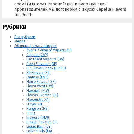
ароматизаторах европейских и американских
производителей мы поговорим о вкусах Capella Flavors
Inc.Read...
Рубрики
Без рубрики
Медиа
Обзоры ароматизаторов
Avoria / Army of Vapers (AV)
Capella (CAP)
Decadent Vapours (DV)
Deep Flavours (DF)
DIY Flavor Shack (DIYFS)
EJI-Flavors (EJI)
Fantasy (FNT)
Flame Flavour (FF)
Flavor West (FW)
Flavorah (FLV)
Flavors Express (FE)
FlavourArt (FA)
Frey&Lau
Hangsen (HS)
HiLIQ
Inawera (INW)
Jungle Flavours (JF)
Liquid Barn (LB)
LorAnn Oils (LA)