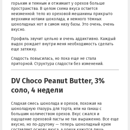
горьким и темным и отжимает у орехов больше
пространства. В целом схема вкуса остается
неизменной: тело из ореховой мешанины прикрыто
верхними нотами шоколада, и немного тёмных
шоколадных нот в самом низу базы. Это очень, очень
вкусно.
Профиль звучит цельно и очень аддиктивно. Каждый
выдох рождает внутри меня необходимость сделать
еще затяжку.
Сладость повысилась, но пока еще не стала
приторной. Структура сладости без изменений.
DV Choco Peanut Butter, 3%
соло, 4 недели
Сладкая смесь шоколада и орехов, похожая на
шоколадную глазурь для торта, или на ганаш с
большим количеством орехов. Вкус сжался и
ощущение ореховой пасты не так выраженно. Все еще
вкусно, но по-другому — теперь шоколадный крем
составляет основу вкуса, а орехи кажутся лишь