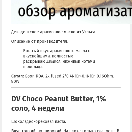
Декадентское арахисовое масло из Уэльса.
Описание от производителя:
Богатый вкус арахисового масла с
вкуснейшими, полностью
раскрывающимися, нижними нотами
шоколада.
Сетап:
Goon RDA, 2x fused 2*0.4NiCr+0.1NiCr, 0.16Ohm,
80W
DV Choco Peanut Butter, 1%
соло, 4 недели
Шоколадно-ореховая паста.
Вкус тонкий, но широкий. На вдохе только сладость. В