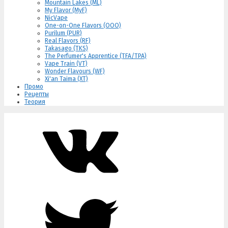
Mountain Lakes (ML)
My Flavor (MyF)
NicVape
One-on-One Flavors (OOO)
Purilum (PUR)
Real Flavors (RF)
Takasago (TKS)
The Perfumer's Apprentice (TFA/TPA)
Vape Train (VT)
Wonder Flavours (WF)
Xi'an Taima (XT)
Промо
Рецепты
Теория