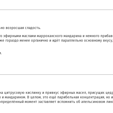
ьно возросшая сладость.
о эфирными маслами марроканского мандарина и немного прибави
уже гораздо менее органично и идёт параллельно основному вкусу
.
на цитрусовую кислинку и привкус эфирных масел, присущих цед
 и мандарином. В целом, это ещё парибельная концентрация, но и
 определённый момент заставляет вспомнить об апельсиновом лик