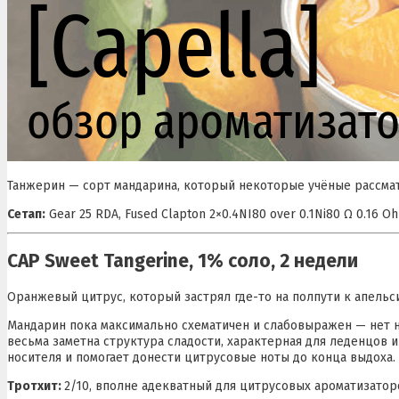
Танжерин — сорт мандарина, который некоторые учёные рассма
Сетап:
Gear 25 RDA, Fused Clapton 2×0.4NI80 over 0.1Ni80 Ω 0.16 Oh
CAP Sweet Tangerine, 1% соло, 2 недели
Оранжевый цитрус, который застрял где-то на полпути к апельс
Мандарин пока максимально схематичен и слабовыражен — нет ни
весьма заметна структура сладости, характерная для леденцов 
носителя и помогает донести цитрусовые ноты до конца выдоха.
Тротхит:
2/10, вполне адекватный для цитрусовых ароматизатор