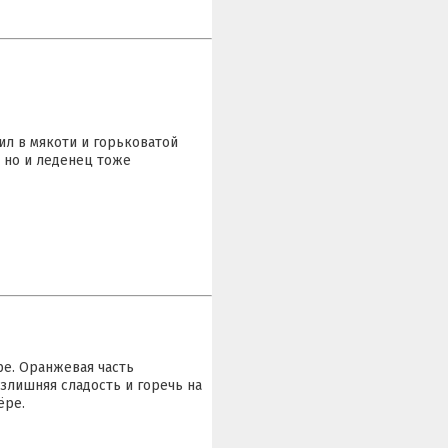
л в мякоти и горьковатой
, но и леденец тоже
ре. Оранжевая часть
злишняя сладость и горечь на
ёре.