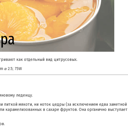
тривают как отдельный вид цитрусовых.
m ⌀ 2.5; 75W
иновому леденцу.
 питкой мякоти, ни ноток цедры (за исключением едва заметной г
или карамелизованных в сахаре фруктов. Она органично выступает
ов.