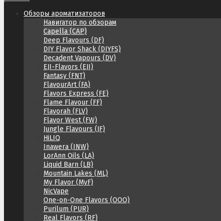
Обзоры ароматизаторов
Навигатор по обзорам
Capella (CAP)
Deep Flavours (DF)
DIY Flavor Shack (DIYFS)
Decadent Vapours (DV)
EJI-Flavors (EJI)
Fantasy (FNT)
FlavourArt (FA)
Flavors Express (FE)
Flame Flavour (FF)
Flavorah (FLV)
Flavor West (FW)
Jungle Flavours (JF)
HiLIQ
Inawera (INW)
LorAnn Oils (LA)
Liquid Barn (LB)
Mountain Lakes (ML)
My Flavor (MyF)
NicVape
One-on-One Flavors (OOO)
Purilum (PUR)
Real Flavors (RF)