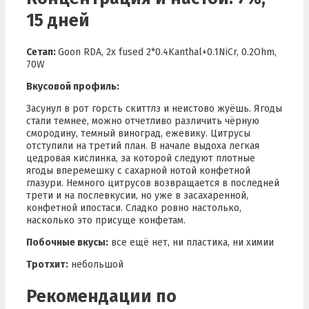
15 дней
Сетап:
Goon RDA, 2x fused 2*0.4Kanthal+0.1NiCr, 0.2Ohm,
70W
Вкусовой профиль:
Засунул в рот горсть скиттлз и неистово жуёшь. Ягоды
стали темнее, можно отчетливо различить чёрную
смородину, темный виноград, ежевику. Цитрусы
отступили на третий план. В начале выдоха легкая
цедровая кислинка, за которой следуют плотные
ягоды вперемешку с сахарной нотой конфетной
глазури. Немного цитрусов возвращается в последней
трети и на послевкусии, но уже в засахаренной,
конфетной ипостаси. Сладко ровно настолько,
насколько это присуще конфетам.
Побочные вкусы:
все ещё нет, ни пластика, ни химии
Тротхит:
небольшой
Рекомендации по