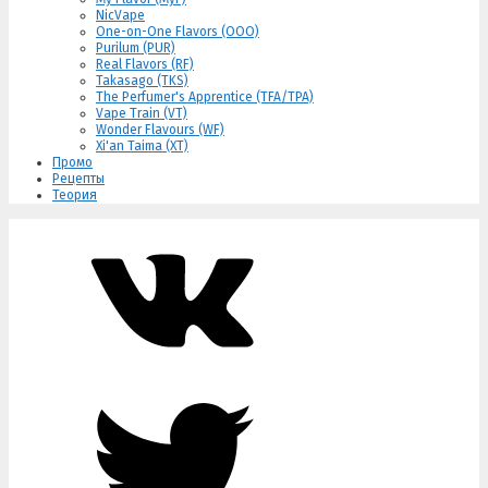
NicVape
One-on-One Flavors (OOO)
Purilum (PUR)
Real Flavors (RF)
Takasago (TKS)
The Perfumer's Apprentice (TFA/TPA)
Vape Train (VT)
Wonder Flavours (WF)
Xi'an Taima (XT)
Промо
Рецепты
Теория