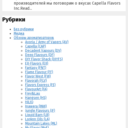
производителей мы поговорим о вкусах Capella Flavors
Inc.Read...
Рубрики
Без рубрики
Медиа
Обзоры ароматизаторов
Avoria / Army of Vapers (AV)
Capella (CAP)
Decadent Vapours (DV)
Deep Flavours (DF)
DIY Flavor Shack (DIYFS)
EJI-Flavors (EJI)
Fantasy (FNT)
Flame Flavour (FF)
Flavor West (FW)
Flavorah (FLV)
Flavors Express (FE)
FlavourArt (FA)
Frey&Lau
Hangsen (HS)
HiLIQ
Inawera (INW)
Jungle Flavours (JF)
Liquid Barn (LB)
LorAnn Oils (LA)
Mountain Lakes (ML)
My Flavor (MyF)