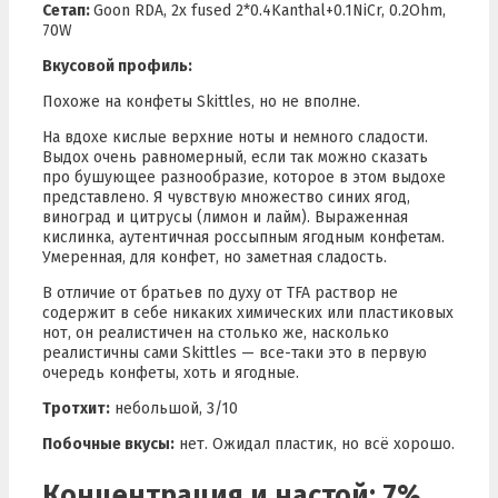
Сетап:
Goon RDA, 2x fused 2*0.4Kanthal+0.1NiCr, 0.2Ohm,
70W
Вкусовой профиль:
Похоже на конфеты Skittles, но не вполне.
На вдохе кислые верхние ноты и немного сладости.
Выдох очень равномерный, если так можно сказать
про бушующее разнообразие, которое в этом выдохе
представлено. Я чувствую множество синих ягод,
виноград и цитрусы (лимон и лайм). Выраженная
кислинка, аутентичная россыпным ягодным конфетам.
Умеренная, для конфет, но заметная сладость.
В отличие от братьев по духу от TFA раствор не
содержит в себе никаких химических или пластиковых
нот, он реалистичен на столько же, насколько
реалистичны сами Skittles — все-таки это в первую
очередь конфеты, хоть и ягодные.
Тротхит:
небольшой, 3/10
Побочные вкусы:
нет. Ожидал пластик, но всё хорошо.
Концентрация и настой: 7%,